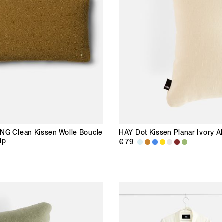
ING
Clean Kissen Wolle Boucle
HAY
Dot Kissen Planar Ivory A
lp
€ 79