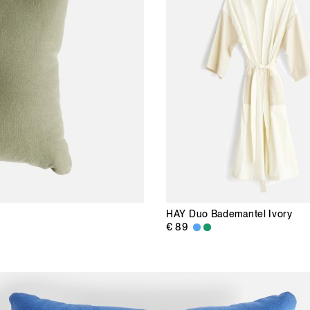
HAY
Duo Bademantel Ivory
€ 89