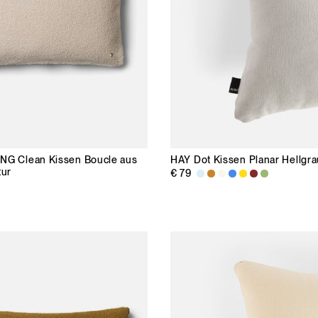
ING
Clean Kissen Boucle aus
HAY
Dot Kissen Planar Hellgr
tur
€ 79