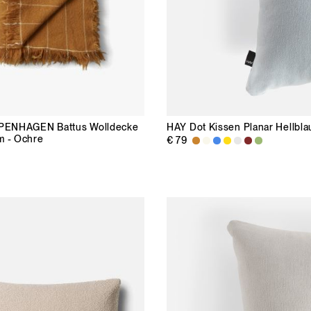
PENHAGEN
Battus Wolldecke
HAY
Dot Kissen Planar Hellbla
m - Ochre
€ 79