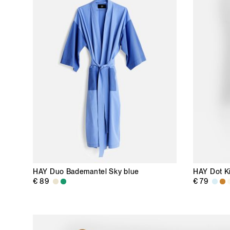
HAY
Duo Bademantel Sky blue
HAY
Dot K
€ 89
€ 79