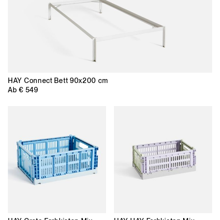
HAY
Connect Bett 90x200 cm
Ab
€ 549