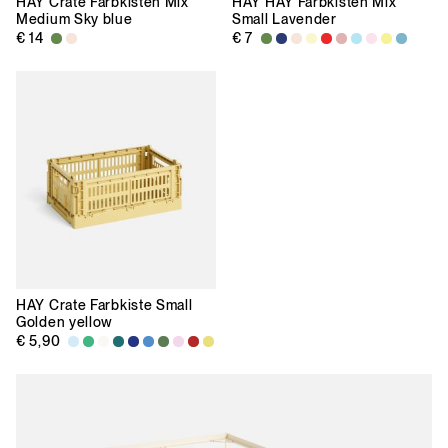
HAY
Crate Farbkisten Mix
HAY
HAY Farbkisten Mix
Medium Sky blue
Small Lavender
€ 14
€ 7
HAY
Crate Farbkiste Small
Golden yellow
€ 5,90