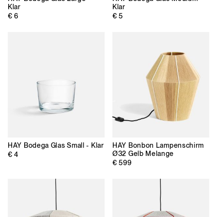
Klar
Klar
€ 6
€ 5
HAY
Bodega Glas Small - Klar
HAY
Bonbon Lampenschirm
Ø32 Gelb Melange
€ 4
€ 599